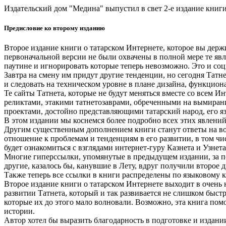
Издательский дом "Медина" выпустил в свет 2-е издание книг
Предисловие ко второму изданию
Второе издание книги о татарском Интернете, которое вы держ
первоначальной версии не были охвачены в полной мере те явл
паутине и игнорировать которые теперь невозможно. Это и соци
Завтра на смену им придут другие тенденции, но сегодня Татне
и следовать на техническом уровне в плане дизайна, функцио
Те сайты Татнета, которые не будут меняться вместе со всем Ин
реликтами, этакими татнетозаврами, обреченными на вымиран
проектами, достойно представляющими татарский народ, его я
В этом издании мы коснемся более подробно всех этих явлений
Другим существенным дополнением книги станут ответы на вопр
отношение к проблемам и тенденциям в его развитии, в том ч
будет ознакомиться с взглядами интернет-гуру Казнета и Узнета
Многие гиперссылки, упомянутые в предыдущем издании, за п
другие, казалось бы, канувшие в Лету, вдруг получили второе
Также теперь все ссылки в книги распределены по языковому к
Второе издание книги о татарском Интернете выходит в очень н
развитии Татнета, который и так развивается не слишком быст
которые их до этого мало волновали. Возможно, эта книга пом
истории.
Автор хотел бы выразить благодарность в подготовке и издан