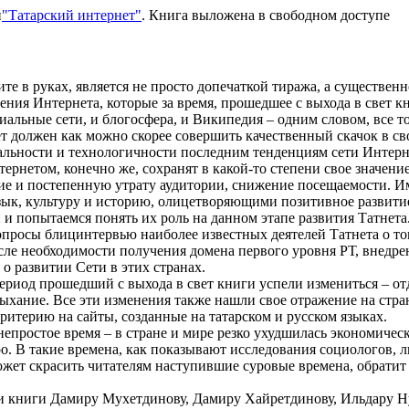
и
"Татарский интернет"
. Книга выложена в свободном доступе
ите в руках, является не просто допечаткой тиража, а существ
ения Интернета, которые за время, прошедшее с выхода в свет 
альные сети, и блогосфера, и Википедия – одним словом, все то,
т должен как можно скорее совершить качественный скачок в свое
нальности и технологичности последним тенденциям сети Интерн
тернетом, конечно же, сохранят в какой-то степени свое значение
ие и постепенную утрату аудитории, снижение посещаемости. И
зык, культуру и историю, олицетворяющими позитивное развити
 и попытаемся понять их роль на данном этапе развития Татнета
осы блицинтервью наиболее известных деятелей Татнета о том, 
исле необходимости получения домена первого уровня РТ, внедр
 о развитии Сети в этих странах.
ериод прошедший с выхода в свет книги успели измениться – от
 дыхание. Все эти изменения также нашли свое отражение на стра
ритерию на сайты, созданные на татарском и русском языках.
епростое время – в стране и мире резко ухудшилась экономическа
ро. В такие времена, как показывают исследования социологов, 
ожет скрасить читателям наступившие суровые времена, обратит
ии книги Дамиру Мухетдинову, Дамиру Хайретдинову, Ильдару Н